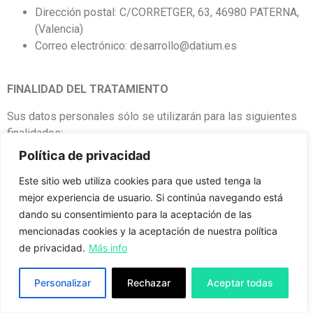
Dirección postal: C/CORRETGER, 63, 46980 PATERNA,
(Valencia)
Correo electrónico: desarrollo@datium.es
FINALIDAD DEL TRATAMIENTO
Sus datos personales sólo se utilizarán para las siguientes
finalidades:
Política de privacidad
Realizar las gestiones comerciales y administrativas
necesarias con los usuarios de la web;
Este sitio web utiliza cookies para que usted tenga la
Remitir las comunicaciones comerciales publicitarias
mejor experiencia de usuario. Si continúa navegando está
por email, fax, SMS, MMS, comunidades sociales o
dando su consentimiento para la aceptación de las
cualquiera otro medio electrónico o físico, en caso de
mencionadas cookies y la aceptación de nuestra política
que el Usuario haya consentido expresamente al envío
de privacidad.
Más info
de comunicaciones comerciales por vía electrónica
mediante la suscripción de la NEWSLETTER;
Personalizar
Rechazar
Aceptar todas
Responder a las consultas y/o proporcionar
informaciones requeridas por el Usuario;